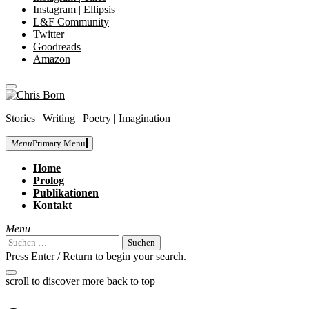
Instagram | Ellipsis
L&F Community
Twitter
Goodreads
Amazon
close
Skip
sidebar
to
Chris
Stories | Writing | Poetry | Imagination
content
Born
Menu
Primary Menu
Home
Prolog
Publikationen
Kontakt
Menu
Suchen
nach:
Press Enter / Return to begin your search.
close
open
open
scroll to discover more
back to top
search
search
sidebar
form
form