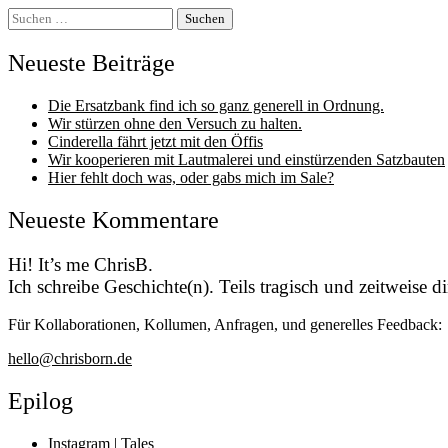
Suchen
nach:
Neueste Beiträge
Die Ersatzbank find ich so ganz generell in Ordnung.
Wir stürzen ohne den Versuch zu halten.
Cinderella fährt jetzt mit den Öffis
Wir kooperieren mit Lautmalerei und einstürzenden Satzbauten
Hier fehlt doch was, oder gabs mich im Sale?
Neueste Kommentare
Hi! It’s me ChrisB.
Ich schreibe Geschichte(n). Teils tragisch und zeitweise 
Für Kollaborationen, Kollumen, Anfragen, und generelles Feedback:
hello@chrisborn.de
Epilog
Instagram | Tales