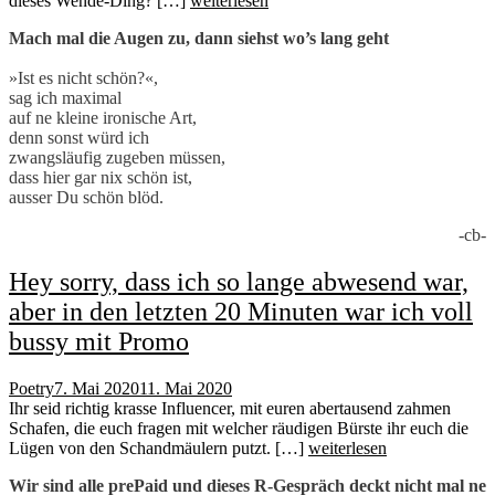
dieses Wende-Ding? […]
weiterlesen
Mach mal die Augen zu, dann siehst wo’s lang geht
»Ist es nicht schön?«,
sag ich maximal
auf ne kleine ironische Art,
denn sonst würd ich
zwangsläufig zugeben müssen,
dass hier gar nix schön ist,
ausser Du schön blöd.
-cb-
Hey sorry, dass ich so lange abwesend war,
aber in den letzten 20 Minuten war ich voll
bussy mit Promo
Poetry
7. Mai 2020
11. Mai 2020
Ihr seid richtig krasse Influencer, mit euren abertausend zahmen
Schafen, die euch fragen mit welcher räudigen Bürste ihr euch die
Lügen von den Schandmäulern putzt. […]
weiterlesen
Wir sind alle prePaid und dieses R-Gespräch deckt nicht mal ne