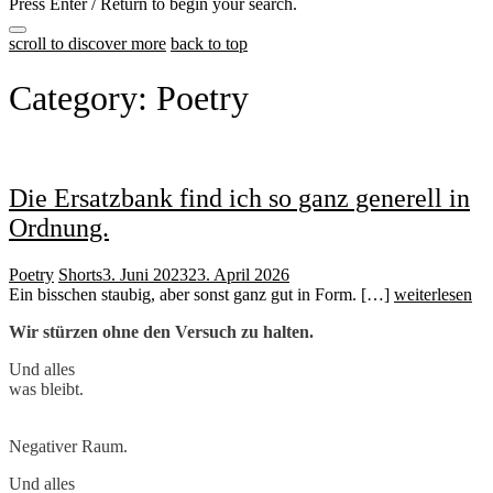
Press Enter / Return to begin your search.
close
open
open
scroll to discover more
back to top
search
search
sidebar
form
form
Category:
Poetry
Die Ersatzbank find ich so ganz generell in
Ordnung.
Poetry
Shorts
3. Juni 2023
23. April 2026
Ein bisschen staubig, aber sonst ganz gut in Form. […]
weiterlesen
Wir stürzen ohne den Versuch zu halten.
Und alles
was bleibt.
Negativer Raum.
Und alles