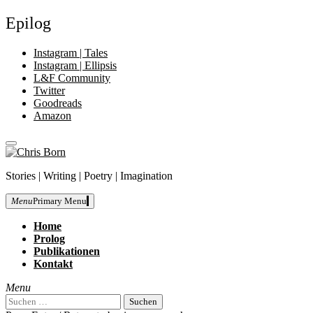
Epilog
Instagram | Tales
Instagram | Ellipsis
L&F Community
Twitter
Goodreads
Amazon
close
Skip
sidebar
to
Chris
Stories | Writing | Poetry | Imagination
content
Born
Menu
Primary Menu
Home
Prolog
Publikationen
Kontakt
Menu
Suchen
nach: