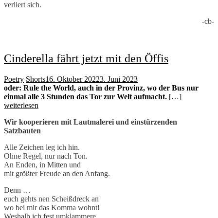
verliert sich.
-cb-
Cinderella fährt jetzt mit den Öffis
Poetry
Shorts
16. Oktober 2022
3. Juni 2023
oder: Rule the World, auch in der Provinz, wo der Bus nur
einmal alle 3 Stunden das Tor zur Welt aufmacht.
[…]
weiterlesen
Wir kooperieren mit Lautmalerei und einstürzenden
Satzbauten
Alle Zeichen leg ich hin.
Ohne Regel, nur nach Ton.
An Enden, in Mitten und
mit größter Freude an den Anfang.
Denn …
euch gehts nen Scheißdreck an
wo bei mir das Komma wohnt!
Weshalb ich fest umklammere,