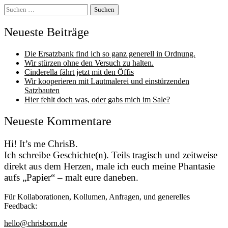
Suchen
nach:
Neueste Beiträge
Die Ersatzbank find ich so ganz generell in Ordnung.
Wir stürzen ohne den Versuch zu halten.
Cinderella fährt jetzt mit den Öffis
Wir kooperieren mit Lautmalerei und einstürzenden
Satzbauten
Hier fehlt doch was, oder gabs mich im Sale?
Neueste Kommentare
Hi! It’s me ChrisB.
Ich schreibe Geschichte(n). Teils tragisch und zeitweise
direkt aus dem Herzen, male ich euch meine Phantasie
aufs „Papier“ – malt eure daneben.
Für Kollaborationen, Kollumen, Anfragen, und generelles
Feedback:
hello@chrisborn.de