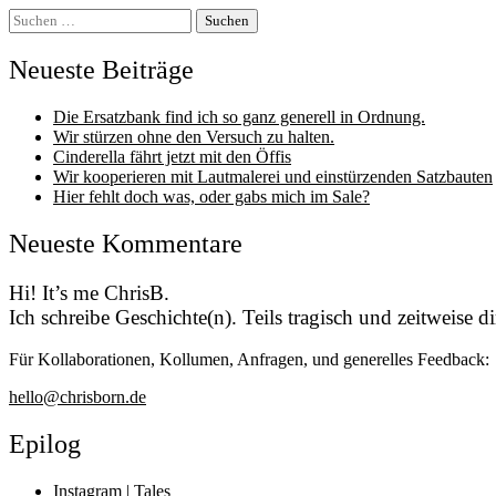
Suchen
nach:
Neueste Beiträge
Die Ersatzbank find ich so ganz generell in Ordnung.
Wir stürzen ohne den Versuch zu halten.
Cinderella fährt jetzt mit den Öffis
Wir kooperieren mit Lautmalerei und einstürzenden Satzbauten
Hier fehlt doch was, oder gabs mich im Sale?
Neueste Kommentare
Hi! It’s me ChrisB.
Ich schreibe Geschichte(n). Teils tragisch und zeitweise 
Für Kollaborationen, Kollumen, Anfragen, und generelles Feedback:
hello@chrisborn.de
Epilog
Instagram | Tales