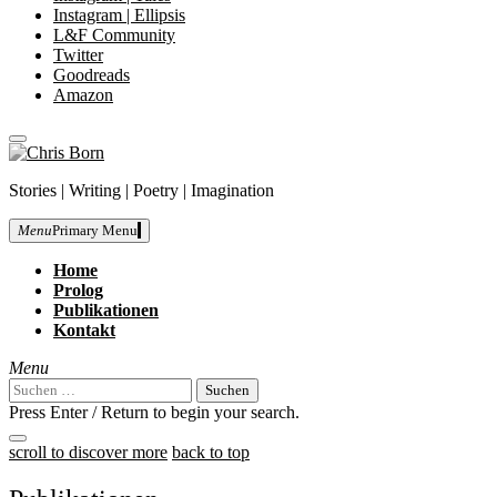
Instagram | Ellipsis
L&F Community
Twitter
Goodreads
Amazon
close
Skip
sidebar
to
Chris
Stories | Writing | Poetry | Imagination
content
Born
Menu
Primary Menu
Home
Prolog
Publikationen
Kontakt
Menu
Suchen
nach:
Press Enter / Return to begin your search.
close
open
open
scroll to discover more
back to top
search
search
sidebar
form
form